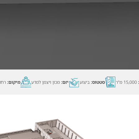
15,000 מ"ר
סטטוס:
ביצוע
יזם:
מכון ויצמן למדע
מיקום:
רחוב