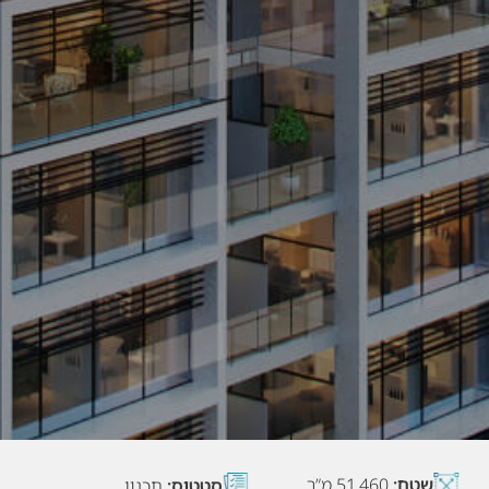
שטח:
51,460 מ”ר
סטטוס:
תכנון